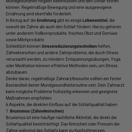
Mundgesundheit negativ beeinflussen und den Schlaf stören
können. Regelmäßige Bewegung und eine ausgewogene
Ernährung sind ebenfalls förderlich.
In Bezug auf die
Ernährung
gibt es einige
Lebensmittel
, die
sowohl die Zähne als auch den Schlaf fördern. Hierzu gehören
unter anderem Vollkornprodukte, frisches Obst und Gemüse
sowie Milchprodukte.
Schließlich können
Stressreduzierungstechniken
helfen,
Zähneknirschen und andere Zahnprobleme, die durch Stress
verursacht werden, zu mindern. Entspannungsübungen, Yoga
oder Meditation können effektive Methoden sein, um Stress
abzubauen.
Denke daran, regelmäßige Zahnarztbesuche sollten ein fester
Bestandteil deiner Mundgesundheitsroutine sein. Dein Zahnarzt
kann mögliche Probleme frühzeitig erkennen und geeignete
Maßnahmen empfehlen.
6 Aspekte, die direkten Einfluss auf die Schlafqualität haben
1.
Bruxismus (Zähneknirschen)
Bruxismus ist eine häufige nächtliche Aktivität, die direkt die
Schlafqualität beeinträchtigt. Das Knirschen oder Pressen der
Zähne während des Schlafs kann zu Kopfschmerzen,