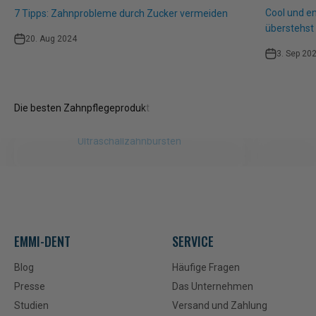
Cool und e
7 Tipps: Zahnprobleme durch Zucker vermeiden
überstehst
20. Aug 2024
3. Sep 20
Ultraschallzahnbürsten
EMMI-DENT
SERVICE
Blog
Häufige Fragen
Presse
Das Unternehmen
Studien
Versand und Zahlung