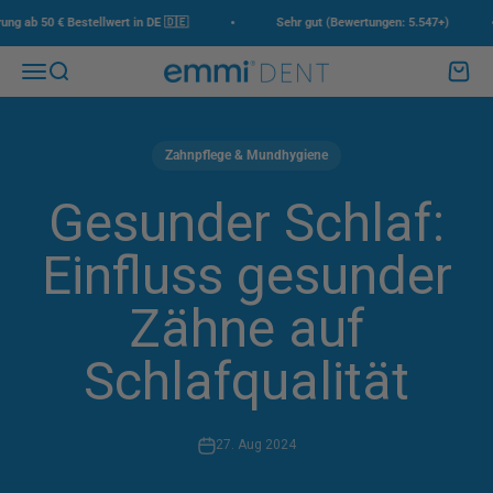
Zum Inhalt springen
•
•
ab 50 € Bestellwert in DE 🇩🇪
Sehr gut (Bewertungen: 5.547+)
Menü
Suche
Waren
emmi-dent
Zahnpflege & Mundhygiene
Gesunder Schlaf:
Einfluss gesunder
Zähne auf
Schlafqualität
27. Aug 2024