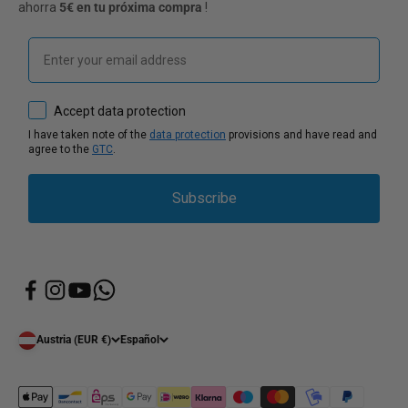
ahorra
5€ en tu próxima compra
!
Email
How would you like to hear from us?
Accept data protection
I have taken note of the
data protection
provisions and have read and
agree to the
GTC
.
Subscribe
Austria (EUR €)
Español