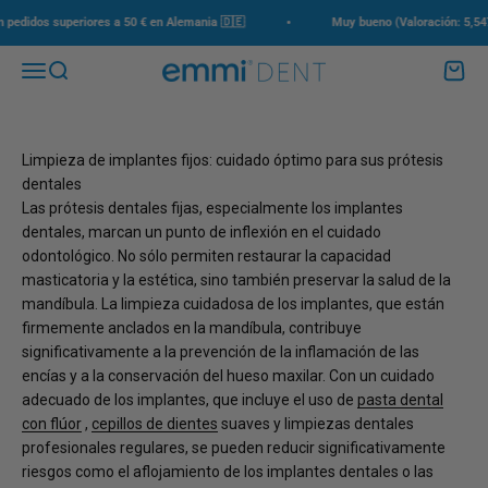
Ir al contenido
•
edidos superiores a 50 € en Alemania 🇩🇪
Muy bueno (Valoración: 5,547+)
Menú
Buscar
Carrito
emmi-dent
Limpieza de implantes fijos: cuidado óptimo para sus prótesis
dentales
Las prótesis dentales fijas, especialmente los implantes
dentales, marcan un punto de inflexión en el cuidado
odontológico. No sólo permiten restaurar la capacidad
masticatoria y la estética, sino también preservar la salud de la
mandíbula. La limpieza cuidadosa de los implantes, que están
firmemente anclados en la mandíbula, contribuye
significativamente a la prevención de la inflamación de las
encías y a la conservación del hueso maxilar. Con un cuidado
adecuado de los implantes, que incluye el uso de
pasta dental
con flúor
,
cepillos de dientes
suaves y limpiezas dentales
profesionales regulares, se pueden reducir significativamente
riesgos como el aflojamiento de los implantes dentales o las