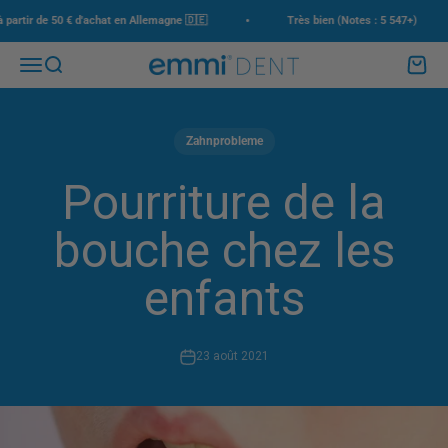
Passer au contenu
•
•
rtir de 50 € d'achat en Allemagne 🇩🇪
Très bien (Notes : 5 547+)
Menu
Recherche
Panier
emmi-dent
Zahnprobleme
Pourriture de la
bouche chez les
enfants
23 août 2021