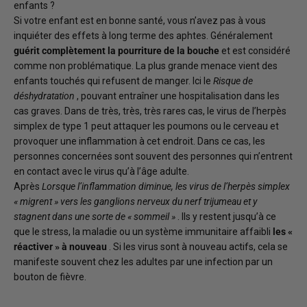
enfants ?
Si votre enfant est en bonne santé, vous n’avez pas à vous
inquiéter des effets à long terme des aphtes. Généralement
guérit complètement la pourriture de la bouche
et est considéré
comme non problématique. La plus grande menace vient des
enfants touchés qui refusent de manger. Ici le
Risque de
déshydratation
, pouvant entraîner une hospitalisation dans les
cas graves. Dans de très, très, très rares cas, le virus de l’herpès
simplex de type 1 peut attaquer les poumons ou le cerveau et
provoquer une inflammation à cet endroit. Dans ce cas, les
personnes concernées sont souvent des personnes qui n’entrent
en contact avec le virus qu’à l’âge adulte.
Après
Lorsque l’inflammation diminue, les virus de l’herpès simplex
« migrent » vers les ganglions nerveux du nerf trijumeau et y
stagnent dans une sorte de « sommeil »
. Ils y restent jusqu’à ce
que le stress, la maladie ou un système immunitaire affaibli
les «
réactiver » à nouveau
. Si les virus sont à nouveau actifs, cela se
manifeste souvent chez les adultes par une infection par un
bouton de fièvre.