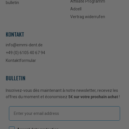
Affiliate Programm
bulletin
Adcell
Vertrag widerrufen
KONTAKT
info@emmi-dent.de
+49 (0) 6105 40 67 94
Kontaktformular
BULLETIN
Inscrivez-vous dès maintenant à notre newsletter, recevez les
offres du moment et économisez
5€ sur votre prochain achat
!
Email
How would you like to hear from us?