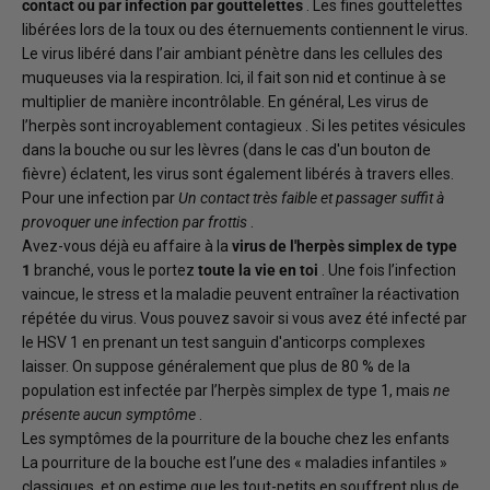
contact ou par infection par gouttelettes
. Les fines gouttelettes
libérées lors de la toux ou des éternuements contiennent le virus.
Le virus libéré dans l’air ambiant pénètre dans les cellules des
muqueuses via la respiration. Ici, il fait son nid et continue à se
multiplier de manière incontrôlable. En général,
Les virus de
l’herpès sont incroyablement contagieux
. Si les petites vésicules
dans la bouche ou sur les lèvres (dans le cas d'un bouton de
fièvre) éclatent, les virus sont également libérés à travers elles.
Pour une infection par
Un contact très faible et passager suffit à
provoquer une infection par frottis
.
Avez-vous déjà eu affaire à la
virus de l'herpès simplex de type
1
branché, vous le portez
toute la vie en toi
. Une fois l’infection
vaincue, le stress et la maladie peuvent entraîner la réactivation
répétée du virus. Vous pouvez savoir si vous avez été infecté par
le HSV 1 en prenant un
test sanguin d'anticorps complexes
laisser. On suppose généralement que plus de 80 % de la
population est infectée par l’herpès simplex de type 1, mais
ne
présente aucun symptôme
.
Les symptômes de la pourriture de la bouche chez les enfants
La pourriture de la bouche est l’une des « maladies infantiles »
classiques, et on estime que les tout-petits en souffrent plus de