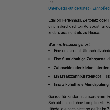
ist.
Unterwegs gut gerüstet - Zahnpfle
Egal ob Ferienhaus, Zeltplatz oder H
einem durchdachten Reiseset für dei
anders aussieht als zu Hause.
Was ins Reiseset gehört:
Eine
emmi-dent Ultraschallzahnb
Eine
fluoridhaltige Zahnpasta
, 
Zahnseide oder kleine Interden
Ein
Ersatzzahnbürstenkopf
– sic
Eine
alkoholfreie Mundspülung
Gerade für Kinder ist unsere
emmi-d
Schrubben und ohne komplizierte H
Hände, die noch nicht so geübt im 