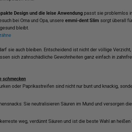
mpakte Design und die leise Anwendung
passt sie problemlos in
Besuch bei Oma und Opa, unsere
emmi-dent Slim
sorgt überall f
 gesund bleibt.
rzähne
rf sie auch bleiben. Entscheidend ist nicht der völlige Verzich
n lassen sich zahnschädliche Gewohnheiten ganz einfach in zahn
rn schmecken
urken oder Paprikastreifen sind nicht nur bunt und knackig, sond
ensnacks: Sie neutralisieren Säuren im Mund und versorgen die
kerreste weg, verdünnt Säuren und ist die beste Wahl an heißen