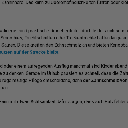
s Zahninnere. Das kann zu Überempfindlichkeiten führen oder kl
iriegel sind praktische Reisebegleiter, doch leider auch sehr
Smoothies, Fruchtschnitten oder Trockenfrüchte haften lange an
n Säuren. Diese greifen den Zahnschmelz an und bieten Kariesbak
tzen auf der Strecke bleibt
ad oder einem aufregenden Ausflug manchmal sind Kinder abend
e zu denken. Gerade im Urlaub passiert es schnell, dass die Zah
ne regelmäßige Pflege entscheidend, denn
der Zahnschmelz von 
nen.
, kann mit etwas Achtsamkeit dafür sorgen, dass sich Putzfehler 