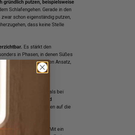
h gründlich putzen, beispielsweise
dem Schlafengehen. Gerade in den
en zwar schon eigenständig putzen,
icherzugehen, dass keine Stelle
erzichtbar.
Es stärkt den
sonders in Phasen, in denen Süßes
. Mit einem spielerischen Ansatz,
er Pflicht.
ht ist deutlich dünner
als bei
wichtige Aufgabe:
Sie sind
langfristige Auswirkungen auf die
nsten Zeit des Jahres. Mit ein