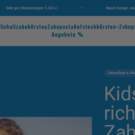
•
gut (Bewertungen: 5.547+)
Neues Design, neue Highlig
n
Schallzahnbürsten
Zahnpasta
Aufsteckbürsten
Zahnp
Angebote %
Zahnpflege & M
Kids
ric
Zah