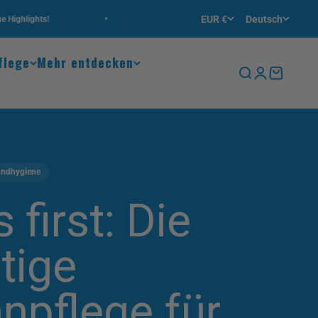
•
EUR €
Deutsch
hts!
Kostenfreie Lieferung ab 50 € Bestellwert in DE 🇩
flege
Mehr entdecken
Suche
Anmelden
Warenkor
undhygiene
 first: Die
htige
npflege für