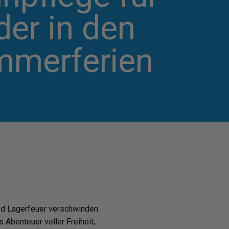
der in den
merferien
und Lagerfeuer verschwinden
 Abenteuer voller Freiheit,