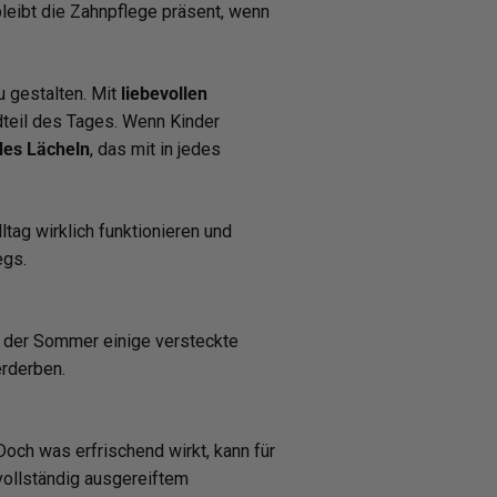
bleibt die Zahnpflege präsent, wenn
 gestalten. Mit
liebevollen
dteil des Tages. Wenn Kinder
des Lächeln
, das mit in jedes
ltag wirklich funktionieren und
egs.
gt der Sommer einige versteckte
erderben.
och was erfrischend wirkt, kann für
vollständig ausgereiftem