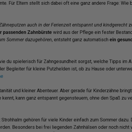
. Für Eltern stellt sich dabei oft eine ganz andere Frage: Wie 
Zähneputzen auch in der Ferienzeit entspannt und kindgerecht
zu
der passenden Zahnbürste
wird aus der Pflege ein fester Bestan
zum Sommer dazugehören
, entsteht ganz automatisch
ein gesun
wie du spielerisch für Zahngesundheit sorgst, welche Tipps im Al
ler Begleiter für kleine Putzhelden ist, ob zu Hause oder unterw
ne
tanität und kleiner Abenteuer. Aber gerade für Kinderzähne brin
e kennt, kann ganz entspannt gegensteuern, ohne den Spaß zu v
t Strohhalm gehören für viele Kinder einfach zum Sommer dazu. D
en. Besonders bei frei liegenden Zahnhälsen oder noch nicht 