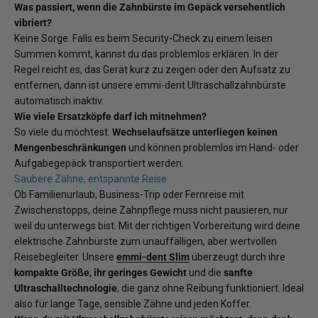
Was passiert, wenn die Zahnbürste im Gepäck versehentlich
vibriert?
Keine Sorge. Falls es beim Security-Check zu einem leisen
Summen kommt, kannst du das problemlos erklären. In der
Regel reicht es, das Gerät kurz zu zeigen oder den Aufsatz zu
entfernen, dann ist unsere emmi-dent Ultraschallzahnbürste
automatisch inaktiv.
Wie viele Ersatzköpfe darf ich mitnehmen?
So viele du möchtest.
Wechselaufsätze unterliegen keinen
Mengenbeschränkungen
und können problemlos im Hand- oder
Aufgabegepäck transportiert werden.
Saubere Zähne, entspannte Reise
Ob Familienurlaub, Business-Trip oder Fernreise mit
Zwischenstopps, deine Zahnpflege muss nicht pausieren, nur
weil du unterwegs bist. Mit der richtigen Vorbereitung wird deine
elektrische Zahnbürste zum unauffälligen, aber wertvollen
Reisebegleiter. Unsere
emmi-dent Slim
überzeugt durch ihre
kompakte Größe, ihr geringes Gewicht
und die
sanfte
Ultraschalltechnologie
, die ganz ohne Reibung funktioniert. Ideal
also für lange Tage, sensible Zähne und jeden Koffer.