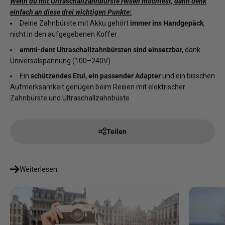
Wenn du mit Ultraschallzahnbürste reisen möchtest, dann denk
einfach an diese drei wichtigen Punkte:
Deine Zahnbürste mit Akku gehört
immer ins Handgepäck
,
nicht in den aufgegebenen Koffer
emmi-dent Ultraschallzahnbürsten sind einsetzbar,
dank
Universalspannung (100–240V)
Ein
schützendes Etui, ein passender Adapter
und ein bisschen
Aufmerksamkeit genügen beim Reisen mit elektrischer
Zahnbürste und Ultraschallzahnbüste
Teilen
Weiterlesen