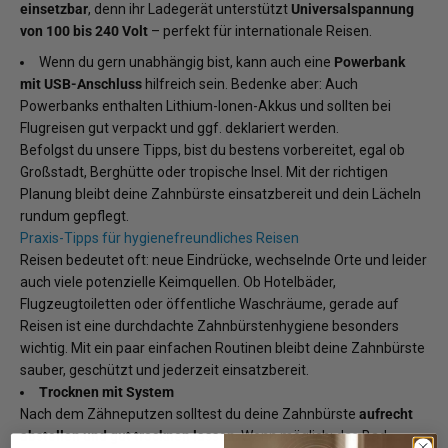
einsetzbar
, denn ihr Ladegerät unterstützt
Universalspannung
von 100 bis 240 Volt
– perfekt für internationale Reisen.
Wenn du gern unabhängig bist, kann auch eine
Powerbank
mit USB-Anschluss
hilfreich sein. Bedenke aber: Auch
Powerbanks enthalten Lithium-Ionen-Akkus und sollten bei
Flugreisen gut verpackt und ggf. deklariert werden.
Befolgst du unsere Tipps, bist du bestens vorbereitet, egal ob
Großstadt, Berghütte oder tropische Insel. Mit der richtigen
Planung bleibt deine Zahnbürste einsatzbereit und dein Lächeln
rundum gepflegt.
Praxis-Tipps für hygienefreundliches Reisen
Reisen bedeutet oft: neue Eindrücke, wechselnde Orte und leider
auch viele potenzielle Keimquellen. Ob Hotelbäder,
Flugzeugtoiletten oder öffentliche Waschräume, gerade auf
Reisen ist eine durchdachte Zahnbürstenhygiene besonders
wichtig. Mit ein paar einfachen Routinen bleibt deine Zahnbürste
sauber, geschützt und jederzeit einsatzbereit.
Trocknen mit System
Nach dem Zähneputzen solltest du deine Zahnbürste
aufrecht
abstellen und gut trocknen lassen
. Wenn möglich: das Bad