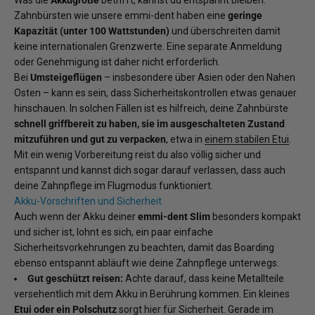
Was die
Akkugröße
betrifft, kannst du entspannt bleiben:
Zahnbürsten wie unsere emmi-dent haben eine
geringe
Kapazität (unter 100 Wattstunden)
und überschreiten damit
keine internationalen Grenzwerte. Eine separate Anmeldung
oder Genehmigung ist daher nicht erforderlich.
Bei
Umsteigeflügen
– insbesondere über Asien oder den Nahen
Osten – kann es sein, dass Sicherheitskontrollen etwas genauer
hinschauen. In solchen Fällen ist es hilfreich, deine Zahnbürste
schnell griffbereit zu haben, sie im ausgeschalteten Zustand
mitzuführen und gut zu verpacken
, etwa in
einem stabilen Etui
.
Mit ein wenig Vorbereitung reist du also völlig sicher und
entspannt und kannst dich sogar darauf verlassen, dass auch
deine Zahnpflege im Flugmodus funktioniert.
Akku-Vorschriften und Sicherheit
Auch wenn der Akku deiner
emmi-dent Slim
besonders kompakt
und sicher ist, lohnt es sich, ein paar einfache
Sicherheitsvorkehrungen zu beachten, damit das Boarding
ebenso entspannt abläuft wie deine Zahnpflege unterwegs.
Gut geschützt reisen:
Achte darauf, dass keine Metallteile
versehentlich mit dem Akku in Berührung kommen. Ein kleines
Etui oder ein Polschutz
sorgt hier für Sicherheit. Gerade im