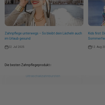
Zahnpflege unterwegs – So bleibt dein Lächeln auch
Kids first: 
im Urlaub gesund
Sommerfer
22. Jul 2025
12. Aug 2
Ultraschallzahnbürsten