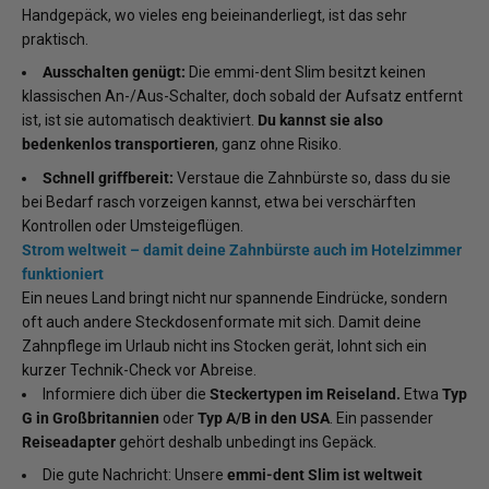
Handgepäck, wo vieles eng beieinanderliegt, ist das sehr
praktisch.
Ausschalten genügt:
Die emmi-dent Slim besitzt keinen
klassischen An-/Aus-Schalter, doch sobald der Aufsatz entfernt
ist, ist sie automatisch deaktiviert.
Du kannst sie also
bedenkenlos transportieren
, ganz ohne Risiko.
Schnell griffbereit:
Verstaue die Zahnbürste so, dass du sie
bei Bedarf rasch vorzeigen kannst, etwa bei verschärften
Kontrollen oder Umsteigeflügen.
Strom weltweit – damit deine Zahnbürste auch im Hotelzimmer
funktioniert
Ein neues Land bringt nicht nur spannende Eindrücke, sondern
oft auch andere Steckdosenformate mit sich. Damit deine
Zahnpflege im Urlaub nicht ins Stocken gerät, lohnt sich ein
kurzer Technik-Check vor Abreise.
Informiere dich über die
Steckertypen im Reiseland.
Etwa
Typ
G in Großbritannien
oder
Typ A/B in den USA
. Ein passender
Reiseadapter
gehört deshalb unbedingt ins Gepäck.
Die gute Nachricht: Unsere
emmi-dent Slim ist weltweit