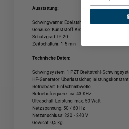
Ausstattung:
Schwingwanne: Edelstahl 1.4301
Gehäuse: Kunststoff ABS
Schutzgrad: IP 20
Zeitschaltuhr: 1-5 min
Technische Daten:
Schwingsystem: 1 PZT Breitstrahl-Schwingsys
HF-Generator: Überlastsicher, leistungskonstant
Betriebsart: Einfachhalbwelle
Betriebsfrequenz: ca. 43 KHz
Ultraschall-Leistung: max. 50 Watt
Netzspannung: 50 / 60 Hz
Netzanschluss: 220 - 240 V
Gewicht: 0,5 kg