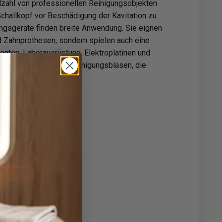
elzahl von professionellen Reinigungsobjekten
challkopf vor Beschädigung der Kavitation zu
ungsgeräte finden breite Anwendung. Sie eignen
d Zahnprothesen, sondern spielen auch eine
enten, Laborausrüstung, Elektroplatinen und
ikroskopisch kleiner Reinigungsblasen, die