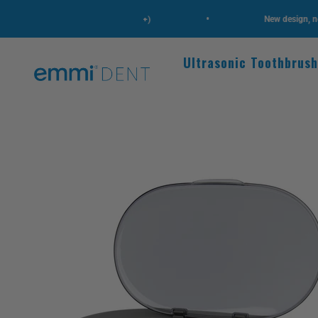
Skip to content
•
Very good (ratings: 5,547+)
New design, new high
Ultrasonic Toothbrus
emmi-dent