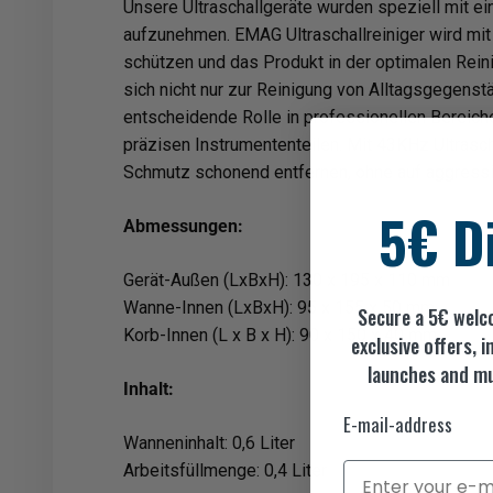
Unsere Ultraschallgeräte wurden speziell mit e
aufzunehmen. EMAG Ultraschallreiniger wird mit
schützen und das Produkt in der optimalen Rein
sich nicht nur zur Reinigung von Alltagsgegens
entscheidende Rolle in professionellen Bereich
präzisen Instrumententeilen. Mit 43KHz Ultrasch
Schmutz schonend entfernen, ohne auf aggressi
5€ D
Abmessungen:
Gerät-Außen (LxBxH): 130 x 195 x 110 mm
Wanne-Innen (LxBxH): 95 x 155 x 50 mm
Secure a 5€ welc
Korb-Innen (L x B x H): 90 x 150 x 40 mm
exclusive offers,
launches and mu
Inhalt:
E-mail-address
Wanneninhalt: 0,6 Liter
Email
Arbeitsfüllmenge: 0,4 Liter