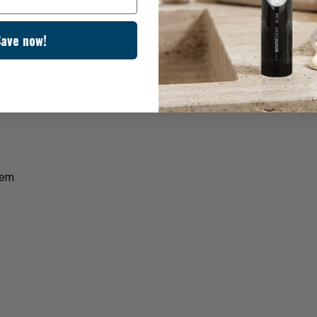
Save now!
tem