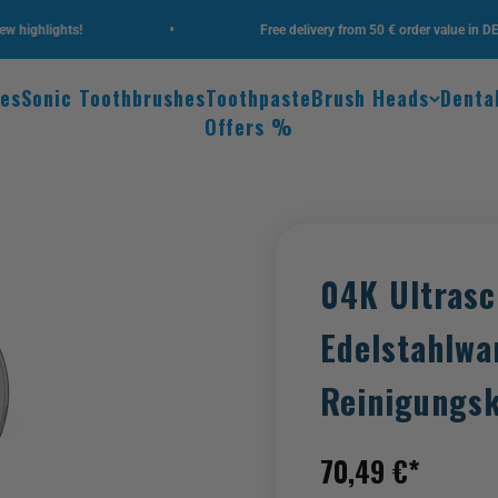
•
lights!
Free delivery from 50 € order value in DE
hes
Sonic Toothbrushes
Toothpaste
Brush Heads
Denta
Offers %
04K Ultrasc
Edelstahlwa
Reinigungs
Sale price
70,49 €*