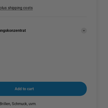
plus shipping costs
gungskonzentrat
Add to cart
Brillen, Schmuck, uvm.