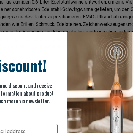
iner geräumigen 0,6-Liter-Edelstahlwanne entworfen, um eine Vi
 einer abnehmbaren Edelstahl-Schwingwanne geliefert, um den S
igungszone des Tanks zu positionieren. EMAG Ultraschallreinig
tänden wie Brillen, Schmuck, Edelsteinen, Zeichenwerkzeugen un
en, wie der Reinigung von Flugzeugteilen, medizinischen Instrum
allenergie erzeugt unser Ultraschallreinigungsgerät Millionen m
ve Chemikalien oder Scheuermittel angewiesen zu sein.
iscount!
ome discount and receive
 information about product
ch more via newsletter.